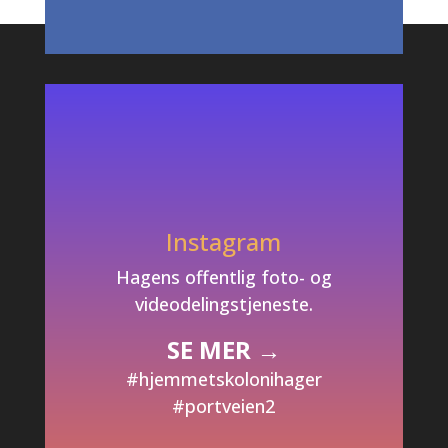

Instagram
Hagens offentlig foto- og
videodelingstjeneste.
SE MER →
#hjemmetskolonihager
#portveien2