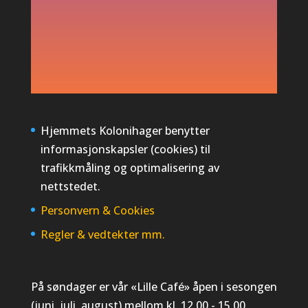
Hjemmets Kolonihager benytter
informasjonskapsler (cookies) til
trafikkmåling og optimalisering av
nettstedet.
Personvern
&
Cookies
Regler & vedtekter mm.
På søndager er vår «Lille Café» åpen i sesongen
(juni, juli, august) mellom kl. 12.00 - 15.00.