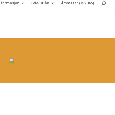
nformasjon
Leie/utlån
Årsmøter (MS 365)