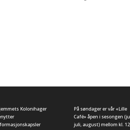
jemmets Kolonihager
På søndager er vår «Lille
enytter
Café» åpen i sesongen (ju
nformasjonskapsler
juli, august) mellom kl. 12