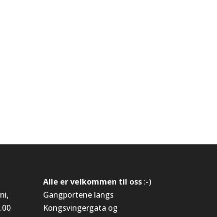
Alle er velkommen til oss
:-)
ni,
Gangportene langs
.00
Kongsvingergata og