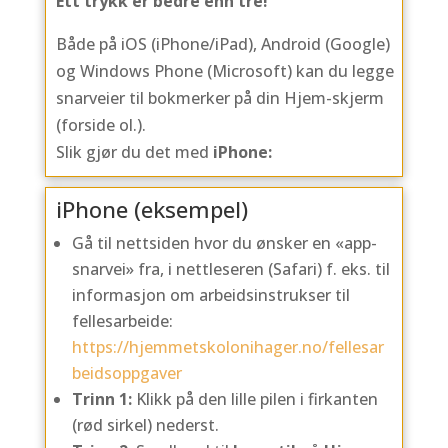
Ett trykk er bedre enn tre!
Både på iOS (iPhone/iPad), Android (Google)
og Windows Phone (
Microsoft)
kan du legge
snarveier til bokmerker på din Hjem-skjerm
(forside ol.).
Slik gjør du det med
iPhone:
iPhone (eksempel)
Gå til nettsiden hvor du ønsker en «app-
snarvei» fra, i nettleseren (Safari) f. eks. til
informasjon om arbeidsinstrukser til
fellesarbeide:
https://hjemmetskolonihager.no/fellesar
beidsoppgaver
Trinn 1:
Klikk på den lille pilen i firkanten
(rød sirkel) nederst.