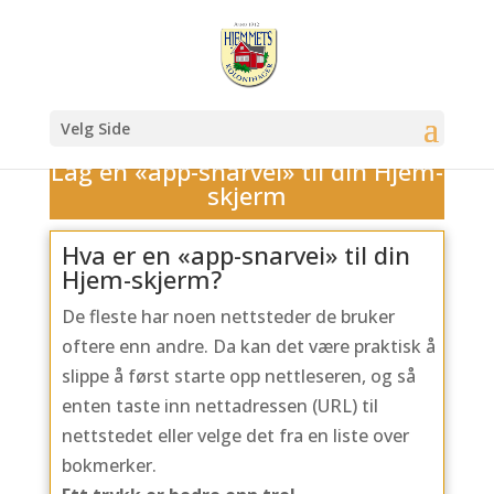
Velg Side
Lag en «app-snarvei» til din Hjem-
skjerm
Hva er en «app-snarvei» til din
Hjem-skjerm?
De fleste har noen nettsteder de bruker
oftere enn andre. Da kan det være praktisk å
slippe å først starte opp nettleseren, og så
enten taste inn nettadressen (URL) til
nettstedet eller velge det fra en liste over
bokmerker.